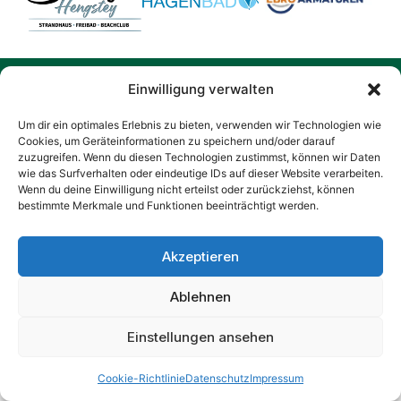
Kontakt
Einwilligung verwalten
Schreiben Sie uns eine Mail an:
Um dir ein optimales Erlebnis zu bieten, verwenden wir Technologien wie
kontakt@aok-firmenlauf-hagen.de
Cookies, um Geräteinformationen zu speichern und/oder darauf
zuzugreifen. Wenn du diesen Technologien zustimmst, können wir Daten
Oder nutzen Sie unser Kontaktformular:
wie das Surfverhalten oder eindeutige IDs auf dieser Website verarbeiten.
Zum Kontaktformular
Wenn du deine Einwilligung nicht erteilst oder zurückziehst, können
Telefon:
bestimmte Merkmale und Funktionen beeinträchtigt werden.
02131 1247950
Akzeptieren
Impressum
Datenschutz
Ablehnen
Teilnahmebedingungen
Einstellungen ansehen
Cookie-Richtlinie
Datenschutz
Impressum