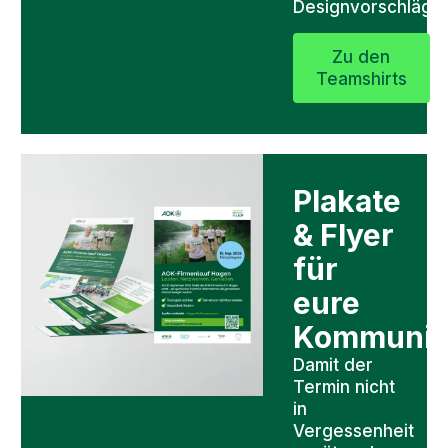
Designvorschlägen
Zu den
Teamshirts
Plakate
& Flyer
für
eure
Kommunik
Damit der
Termin nicht
in
Vergessenheit