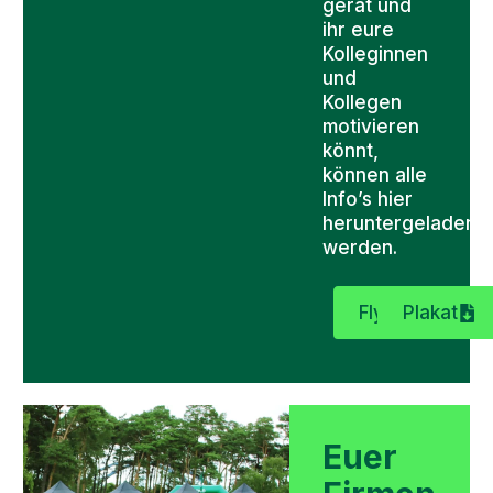
gerät und
ihr eure
Kolleginnen
und
Kollegen
motivieren
könnt,
können alle
Info’s hier
heruntergeladen
werden.
Flyer
Plakat
Euer